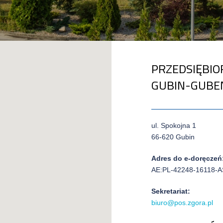
PRZEDSIĘBIO
GUBIN-GUBEN 
ul. Spokojna 1
66-620 Gubin
Adres do e-doręczeń
AE:PL-42248-16118-
Sekretariat:
biuro@pos.zgora.pl