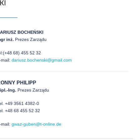
KI
ARIUSZ BOCHEŃSKI
gr inż.
Prezes Zarządu
el:(+48 68) 455 52 32
-mail:
dariusz.bochenski@gmail.com
ONNY PHILIPP
ipl.-Ing.
Prezes Zarządu
el. +49 3561 4382-0
el. +48 68 455 52 32
-mail:
gwaz-guben@t-online.de