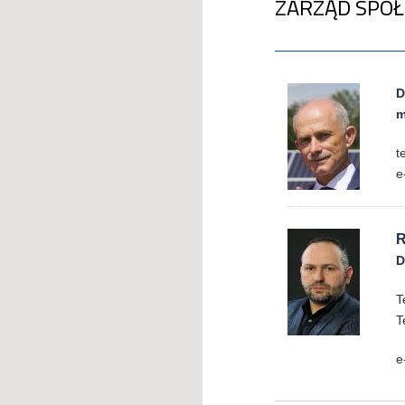
ZARZĄD SPÓŁ
D
m
t
e
R
D
T
T
e